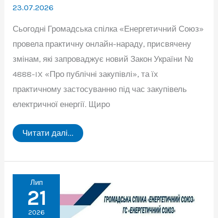
23.07.2026
Сьогодні Громадська спілка «Енергетичний Союз»
провела практичну онлайн-нараду, присвячену
змінам, які запроваджує новий Закон України №
4888-IX «Про публічні закупівлі», та їх
практичному застосуванню під час закупівель
електричної енергії. Щиро
Відбулася
Читати далі...
практична
онлайн-
нарада:
новий
Закон
України
Лип
«Про
21
публічні
закупівлі»
2026
та