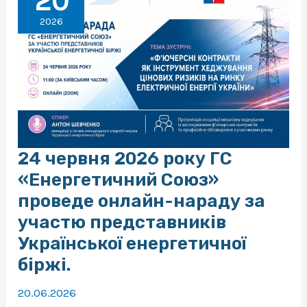
20
контрактів
та
2026
нові
довгострокові
аукціони
на
ринку
електричної
енергії
України
24 червня 2026 року ГС
«Енергетичний Союз»
проведе онлайн-нараду за
участю представників
Української енергетичної
біржі.
20.06.2026