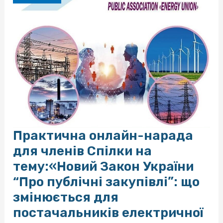
його
вплив
на
ринок
електричної
енергії
Практична онлайн-нарада
для членів Спілки на
тему:«Новий Закон України
“Про публічні закупівлі”: що
змінюється для
постачальників електричної