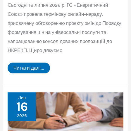
Сьогодні 16 липня 2026 р. ГС «Енергетичний
Союз» провела термінову онлайн-нараду,
присвячену обговоренню проєкту змін до Порядку
формування цін на універсальні послуги та
напрацюванню консолідованих пропозицій до
НКРЕКП. Щиро дякуємо
Зміни
Читати далі...
до
Порядку
формування
цін
на
універсальні
Лип
послуги:
16
ГС
«Енергетичний
2026
Союз»
провела
термінову