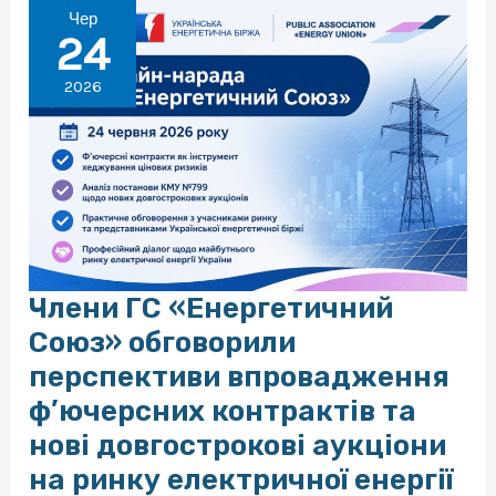
енергії
Чер
від
24
InterConti
Trading
2026
—
члена
ГС
«Енергетичний
Союз»
Члени ГС «Енергетичний
Союз» обговорили
перспективи впровадження
ф’ючерсних контрактів та
нові довгострокові аукціони
на ринку електричної енергії