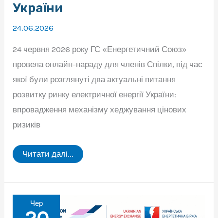
України
24.06.2026
24 червня 2026 року ГС «Енергетичний Союз»
провела онлайн-нараду для членів Спілки, під час
якої були розглянуті два актуальні питання
розвитку ринку електричної енергії України:
впровадження механізму хеджування цінових
ризиків
Члени
Читати далі...
ГС
«Енергетичний
Союз»
обговорили
перспективи
впровадження
Чер
ф’ючерсних