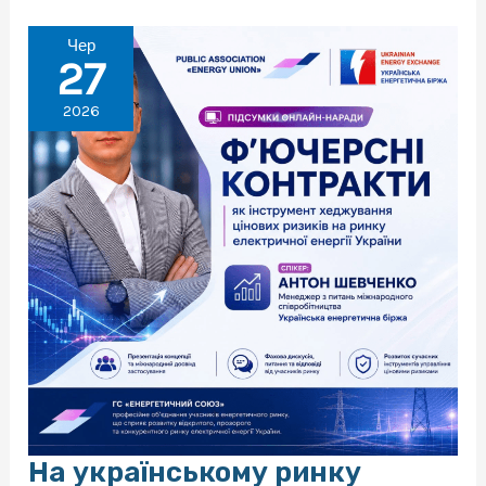
практичні
аспекти
застосування
Чер
постанови
27
Кабінету
Міністрів
2026
України
щодо
запуску
довгострокових
аукціонів
на
ринку
електричної
енергії
На українському ринку