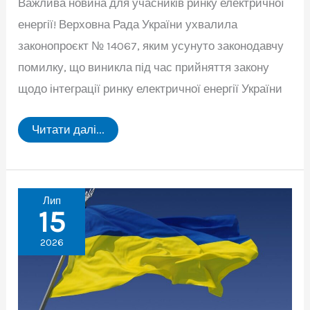
Важлива новина для учасників ринку електричної
енергії! Верховна Рада України ухвалила
законопроєкт № 14067, яким усунуто законодавчу
помилку, що виникла під час прийняття закону
щодо інтеграції ринку електричної енергії України
Верховна
Читати далі...
Рада
України
ухвалила
законопроєкт
№
14067
Лип
15
2026