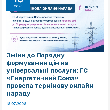
України
2026
“Про
публічні
закупівлі”:
що
змінюється
для
постачальників
електричної
енергії?»
Зміни до Порядку
формування цін на
універсальні послуги: ГС
«Енергетичний Союз»
провела термінову онлайн-
нараду
16.07.2026