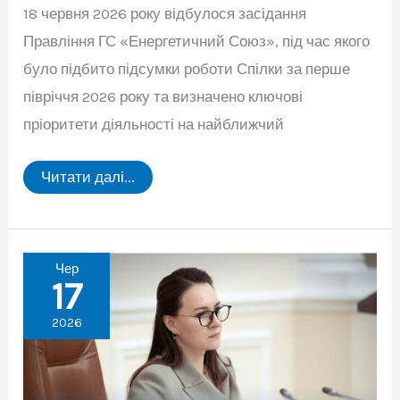
18 червня 2026 року відбулося засідання
Правління ГС «Енергетичний Союз», під час якого
було підбито підсумки роботи Спілки за перше
півріччя 2026 року та визначено ключові
пріоритети діяльності на найближчий
18
Читати далі...
червня
2026
року
відбулося
засідання
Правління
Чер
ГС
17
«Енергетичний
Союз»
2026