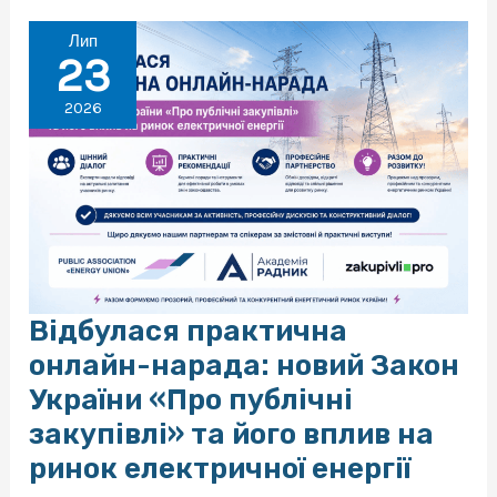
НКРЕКП
ухвалила
постанову
Лип
№
23
1223,
якою
2026
внесено
зміни
до
окремих
нормативно-
правових
актів
у
сфері
ліцензування
Відбулася практична
онлайн-нарада: новий Закон
України «Про публічні
закупівлі» та його вплив на
ринок електричної енергії