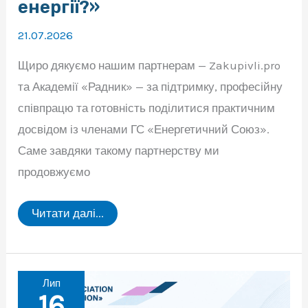
енергії?»
21.07.2026
Щиро дякуємо нашим партнерам — Zakupivli.pro
та Академії «Радник» — за підтримку, професійну
співпрацю та готовність поділитися практичним
досвідом із членами ГС «Енергетичний Союз».
Саме завдяки такому партнерству ми
продовжуємо
Практична
Читати далі...
онлайн-
нарада
для
членів
Спілки
на
Лип
тему:«Новий
16
Закон