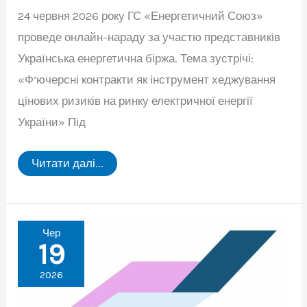
24 червня 2026 року ГС «Енергетичний Союз»
проведе онлайн-нараду за участю представників
Українська енергетична біржа. Тема зустрічі:
«Ф’ючерсні контракти як інструмент хеджування
цінових ризиків на ринку електричної енергії
України» Під
24
Читати далі...
червня
2026
року
ГС
«Енергетичний
Союз»
Чер
проведе
19
онлайн-
нараду
2026
за
участю
представників