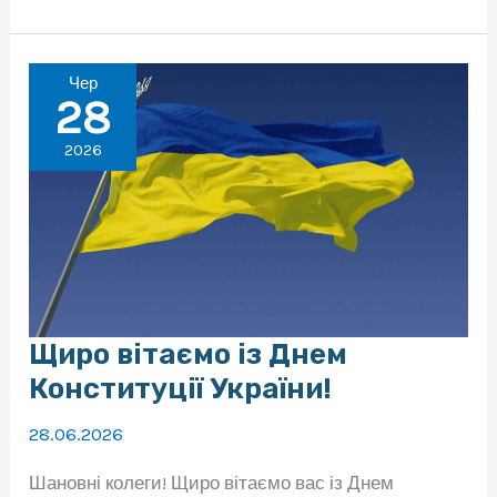
2026
року
відбудеться
онлайн-
нарада,
Чер
присвячена
28
новому
Закону
2026
України
«Про
публічні
закупівлі»
Щиро вітаємо із Днем
Конституції України!
28.06.2026
Шановні колеги! Щиро вітаємо вас із Днем