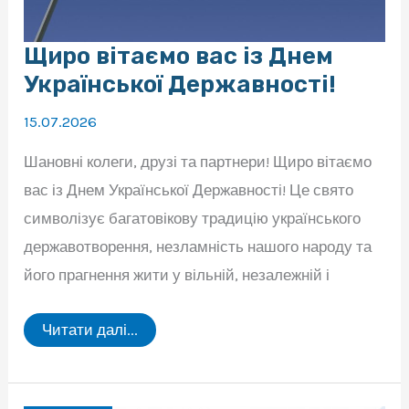
Щиро вітаємо вас із Днем
Української Державності!
15.07.2026
Шановні колеги, друзі та партнери! Щиро вітаємо
вас із Днем Української Державності! Це свято
символізує багатовікову традицію українського
державотворення, незламність нашого народу та
його прагнення жити у вільній, незалежній і
Щиро
Читати далі...
вітаємо
вас
із
Днем
Української