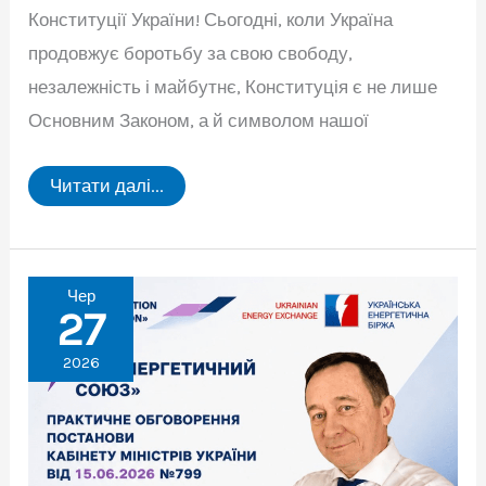
Конституції України! Сьогодні, коли Україна
продовжує боротьбу за свою свободу,
незалежність і майбутнє, Конституція є не лише
Основним Законом, а й символом нашої
Щиро
Читати далі...
вітаємо
із
Днем
Конституції
України!
Чер
27
2026