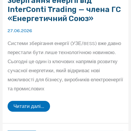
зберігання енергії від
InterConti Trading — члена ГС
«Енергетичний Союз»
27.06.2026
Системи зберігання енергії (УЗЕ/BESS) вже давно
перестали бути лише технологічною новинкою.
Сьогодні це один із ключових напрямів розвитку
сучасної енергетики, який відкриває нові
можливості для бізнесу, виробників електроенергії
та промислових
Стратегічне
Читати далі...
бачення
розвитку
ринку
систем
зберігання