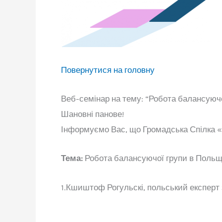
Повернутися на головну
Веб-семінар на тему: “Робота балансуючої
Шановні панове!
Інформуємо Вас, що Громадська Спілка 
Тема:
Робота балансуючої групи в Польщі
1.Кшиштоф Рогульскі, польський експерт з