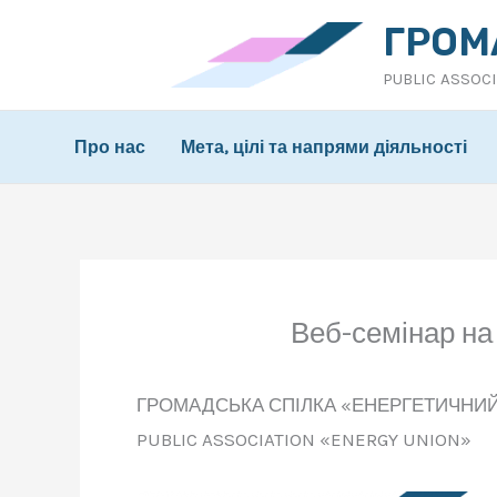
Перейти
ГРОМ
до
PUBLIC ASSOC
вмісту
Про нас
Мета, цілі та напрями діяльності
Веб-семінар на 
ГРОМАДСЬКА СПІЛКА «ЕНЕРГЕТИЧНИ
PUBLIC ASSOCIATION «ENERGY UNION»