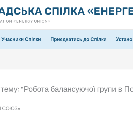
АДСЬКА СПІЛКА «ЕНЕРГ
IATION «ENERGY UNION»
Учасники Спілки
Приєднатись до Спілки
Устано
тему: “Робота балансуючої групи в По
Й СОЮЗ»