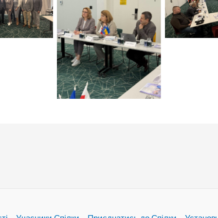
витись
подив
Натисніть щоб
подивитись