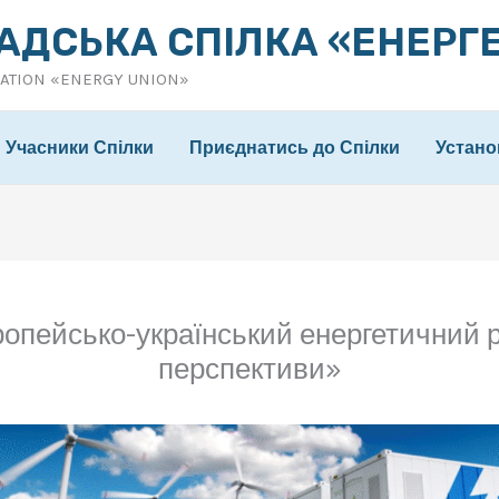
АДСЬКА СПІЛКА «ЕНЕРГ
IATION «ENERGY UNION»
Учасники Спілки
Приєднатись до Спілки
Устано
вропейсько-український енергетичний р
перспективи»