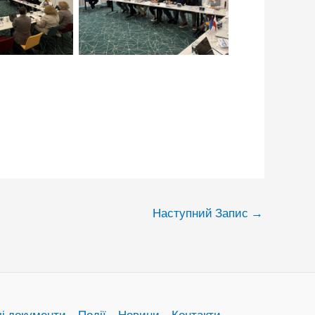
итись
подивитись
Наступний Запис
→