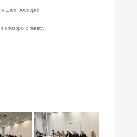
я електроенергії;
і прозорого ринку;
іть щоб
Натисніть щоб