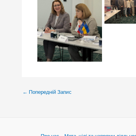
поди
Натисніть щоб
подивитись
←
Попередній Запис