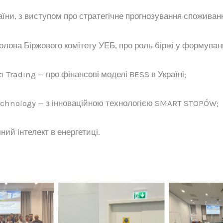
ни, з виступом про стратегічне прогнозування споживанн
лова Біржового комітету УЕБ, про роль біржі у формуванн
 Trading — про фінансові моделі BESS в Україні;
echnology — з інноваційною технологією SMART STOPÓW;
ий інтелект в енергетиці.
іть щоб
Натисн