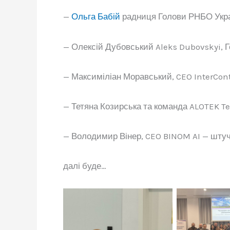
—
Ольга Бабій
радниця Голови РНБО Украї
— Олексій Дубовський Aleks Dubovskyi, Го
— Максиміліан Моравський, CEO InterConti
— Тетяна Козирська та команда ALOTEK T
— Володимир Вінер, CEO BINOM AI — штучн
далі буде…
Натисн