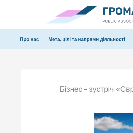
Перейти
ГРОМ
до
PUBLIC ASSOC
вмісту
Про нас
Мета, цілі та напрями діяльності
Бізнес – зустріч «Є