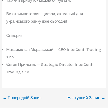
та який прибуток можна очікувати.
Ви отримаєте живі цифри, актуальні для
українського ринку вже сьогодні!
Спікери:
Максиміліан Моравський — CEO InterConti Trading
s.r.o.
Євген Прилєпко — Strategic Director InterConti
Trading s.r.o.
←
Попередній Запис
Наступний Запис
→