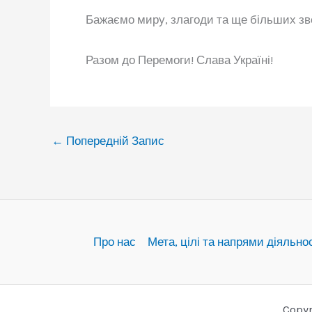
Бажаємо миру, злагоди та ще більших зве
Разом до Перемоги! Слава Україні!
←
Попередній Запис
Про нас
Мета, цілі та напрями діяльно
Copy