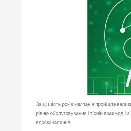
За ці шість років компанія пройшла вели
рівню обслуговування і тісній взаємодії 
вдосконалення.