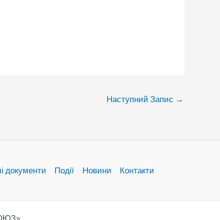
Наступний Запис
→
чі документи
Події
Новини
Контакти
СОЮЗ»