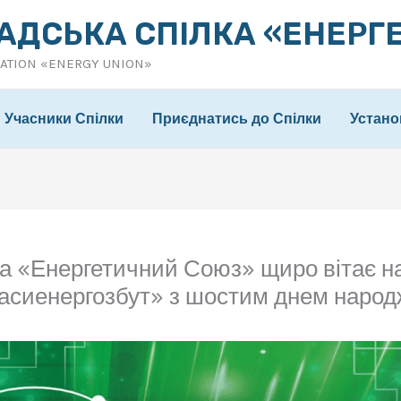
АДСЬКА СПІЛКА «ЕНЕРГ
IATION «ENERGY UNION»
Учасники Спілки
Приєднатись до Спілки
Устано
а «Енергетичний Союз» щиро вітає н
асиенергозбут» з шостим днем народ