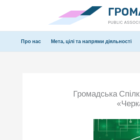
Перейти
ГРОМ
до
PUBLIC ASSOC
вмісту
Про нас
Мета, цілі та напрями діяльності
Громадська Спілк
«Черк