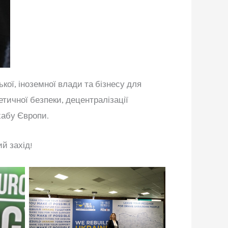
ої, іноземної влади та бізнесу для
етичної безпеки, децентралізації
 хабу Європи.
й захід!
Натисніть щоб подивитись