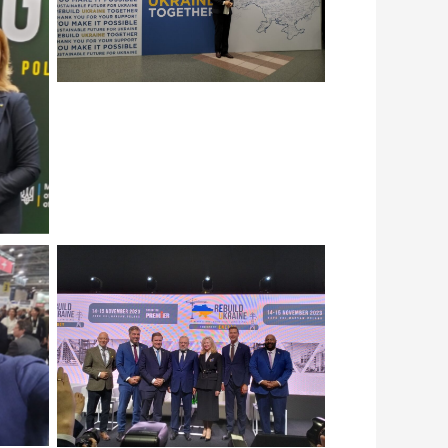
ись
ись
Натисніть щоб подивитись