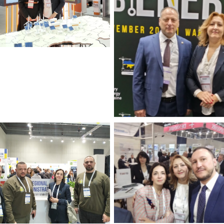
Натисніть щоб подивит
Натисніть щоб подивит
тисніть щоб подивитись