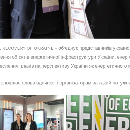
RECOVERY OF UKRAINE – об’єднує представників українськ
ння об’єктів енергетичної інфраструктури України, енерг
креслення планів на перспективу України як енергетичного
словлює слова вдячності організаторам за такий потужни
тисніть щоб подивитись