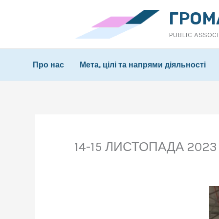
Перейти
ГРОМ
до
PUBLIC ASSOC
вмісту
Про нас
Мета, цілі та напрями діяльності
14-15 ЛИСТОПАДА 202