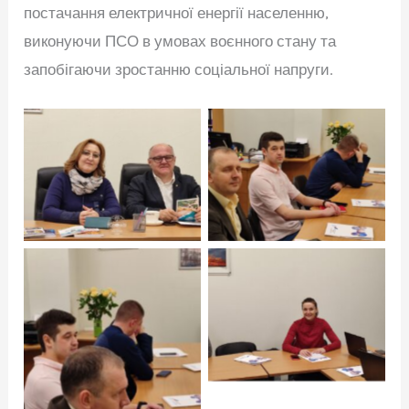
постачання електричної енергії населенню,
виконуючи ПСО в умовах воєнного стану та
запобігаючи зростанню соціальної напруги.
Натисніть щоб
Натисніть щоб
подивитись
подивитись
Натисніть щоб
подивитись
Натисніть щоб
подивитись