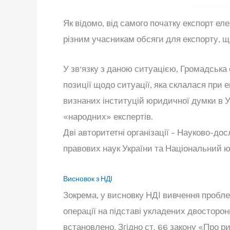
Як відомо, від самого початку експорт ел
різним учасникам обсяги для експорту, щ
У зв’язку з даною ситуацією, Громадська
позиції щодо ситуації, яка склалася при 
визнаних інституцій юридичної думки в У
«народних» експертів.
Дві авторитетні організації – Науково-до
правових наук України та Національний ю
Висновок з НДІ
Зокрема, у висновку НДІ вивчення пробле
операції на підставі укладених двосторон
встановлено. Згідно ст. 66 закону «Про р