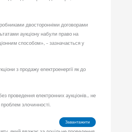
виробниками двосторонніми договорами
ультатами аукціону набули право на
ціонним способом», – зазначається у
кціони з продажу електроенергії як до
без проведення електронних аукціонів… не
я проблем злочинності.
Завантажити
тету, який вважає за доцільне проведення