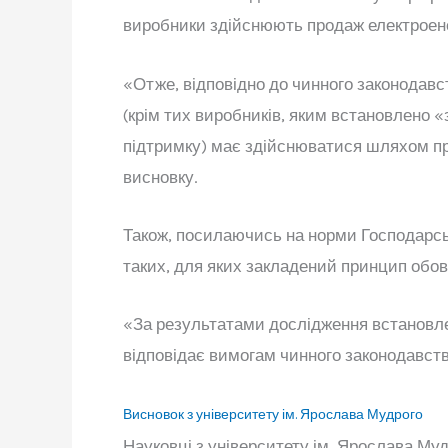
виробники здійснюють продаж електроене
«Отже, відповідно до чинного законодавс
(крім тих виробників, яким встановлено «
підтримку) має здійснюватися шляхом пр
висновку.
Також, посилаючись на норми Господарсько
таких, для яких закладений принцип обов’
«За результатами дослідження встановлен
відповідає вимогам чинного законодавств
Висновок з університету ім. Ярослава Мудрого
Науковці з університету ім. Ярослава Му