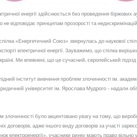
ектричної енергії здійснюється без проведення біржових а
о не відповідає принципам прозорості та недискримінаційн
 спілка «Енергетичний Союз» звернулась до наукової спі
експорті електричної енергії. Зауважимо, що спілка виріш
країні. Ми впевнені, що це сучасний, європейський підхі
слідний інститут вивчення проблем злочинності ім. академ
ридичний університет ім. Ярослава Мудрого – надали обґ
м злочинності було акцентовано увагу на тому, що виро
ніх договорів, адже іншого виду договорів за участі заре
инок електроенергії», учасники ринку мають право вільно