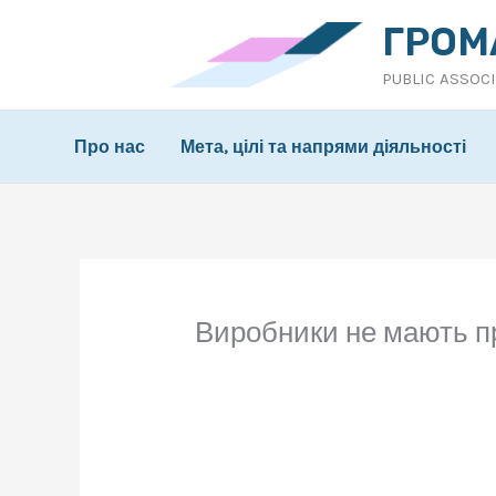
Перейти
ГРОМ
до
PUBLIC ASSOC
вмісту
Про нас
Мета, цілі та напрями діяльності
Виробники не мають пр