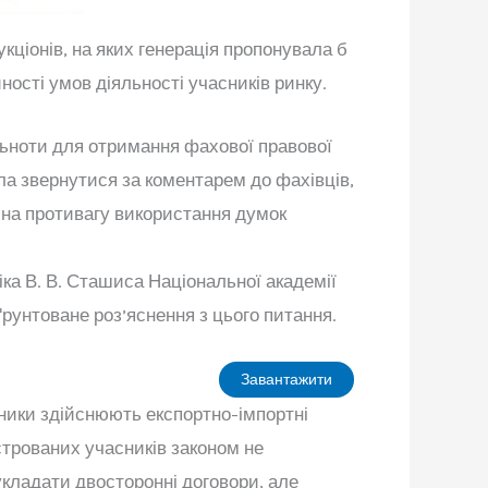
укціонів, на яких генерація пропонувала б
ості умов діяльності учасників ринку.
льноти для отримання фахової правової
ила звернутися за коментарем до фахівців,
д на противагу використання думок
іка В. В. Сташиса Національної академії
рунтоване роз’яснення з цього питання.
Завантажити
бники здійснюють експортно-імпортні
єстрованих учасників законом не
 укладати двосторонні договори, але