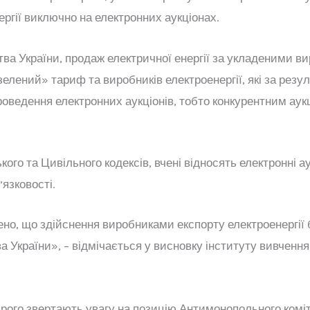
ргії виключно на електронних аукціонах.
тва України, продаж електричної енергії за укладеними 
зелений» тариф та виробників електроенергії, які за рез
оведення електронних аукціонів, тобто конкурентним аук
го та Цивільного кодексів, вчені відносять електронні ау
язковості.
о, що здійснення виробниками експорту електроенергії 
а України», – відмічається у висновку інституту вивченн
дрого звертають увагу на позицію Антимонопольного комі