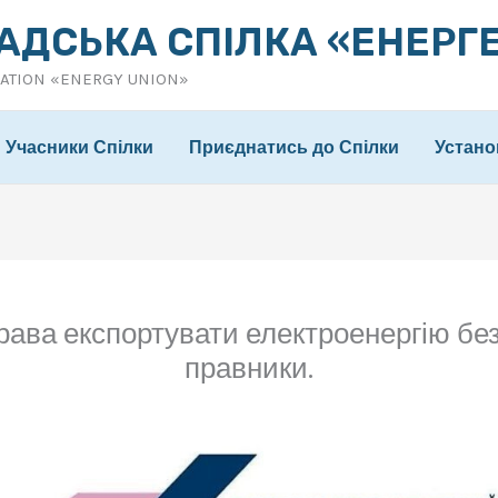
АДСЬКА СПІЛКА «ЕНЕРГ
IATION «ENERGY UNION»
Учасники Спілки
Приєднатись до Спілки
Устано
ава експортувати електроенергію без
правники.