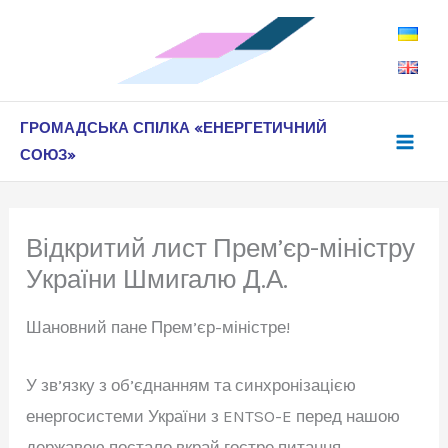
Перейти
до
вмісту
ГРОМАДСЬКА СПІЛКА «ЕНЕРГЕТИЧНИЙ
СОЮЗ»
Відкритий лист Прем’єр-міністру
України Шмигалю Д.А.
Шановний пане Прем’єр-міністре!
У зв’язку з об’єднанням та синхронізацією
енергосистеми України з ENTSO-E перед нашою
державою постало вкрай гостре питання –